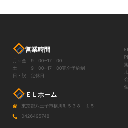
営業時間
P
月～金 9：00~17：00
土 9：00~17：00完全予約制
日・祝 定休日
ＥＬホーム
東京都八王子市横川町５３８－１５
0426495748