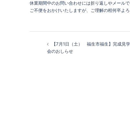
休業期間中のお問い合わせには折り返しやメールで
ご不便をおかけいたしますが、ご理解の程何卒よろ
投
稿
【7月1日（土） 福生市福生】完成見
ナ
会のおしらせ
ビ
ゲ
ー
シ
ョ
ン