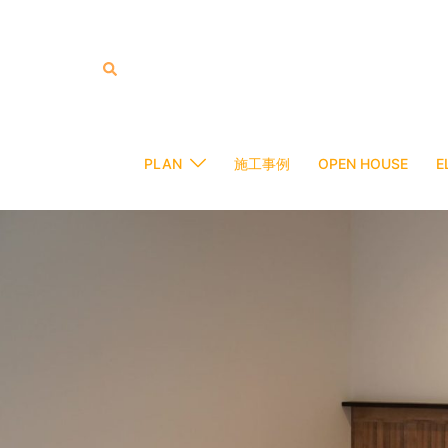
コ
ン
テ
検
索
ン
ツ
へ
ス
PLAN
施工事例
OPEN HOUSE
キ
ッ
プ