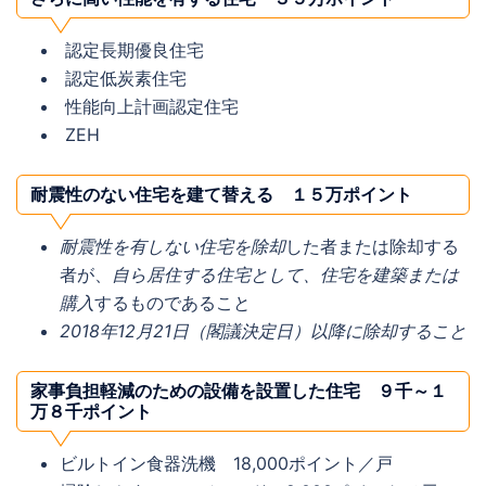
認定長期優良住宅​
認定低炭素住宅​​
性能向上計画認定住宅​
ZEH​
耐震性
のない住宅を建て替える １５万ポイント
耐震性を有しない住宅を除却
した者または除却する
者が、
自ら居住する住宅として、住宅を建築または
購入
するものであること
2018年12月21日（閣議決定日）以降に除却すること
家事負担軽減のための設備を設置した住宅
９千～１
万８千ポイント
ビルトイン食器洗機 18,000ポイント／戸