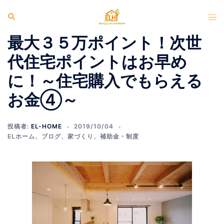
コ
検
ト
ン
索
グ
テ
最大３５万ポイント！次世
ル
ン
メ
代住宅ポイントはお早め
ツ
ニ
へ
に！～住宅購入でもらえる
ュ
ス
ー
お金④～
キ
ッ
プ
投稿者:
EL-HOME
2019/10/04
ELホーム
、
ブログ
、
家づくり
、
補助金・制度