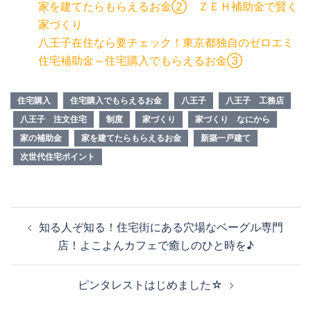
家を建てたらもらえるお金② ＺＥＨ補助金で賢く
家づくり
八王子在住なら要チェック！東京都独自のゼロエミ
住宅補助金～住宅購入でもらえるお金③
住宅購入
住宅購入でもらえるお金
八王子
八王子 工務店
八王子 注文住宅
制度
家づくり
家づくり なにから
家の補助金
家を建てたらもらえるお金
新築一戸建て
次世代住宅ポイント
投
知る人ぞ知る！住宅街にある穴場なベーグル専門
稿
店！よこよんカフェで癒しのひと時を♪
ナ
ビ
ピンタレストはじめました☆
ゲ