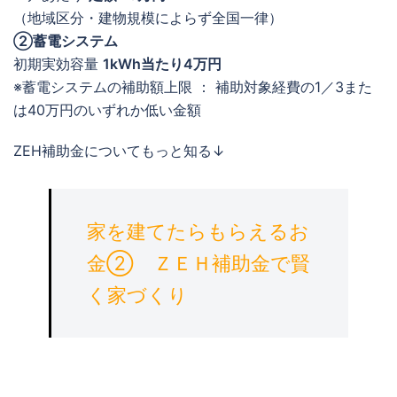
（地域区分・建物規模によらず全国一律）
②蓄電システム
初期実効容量
1kWh当たり4万円
※蓄電システムの補助額上限 ： 補助対象経費の1／3また
は40万円のいずれか低い金額
ZEH補助金についてもっと知る↓
家を建てたらもらえるお
金② ＺＥＨ補助金で賢
く家づくり