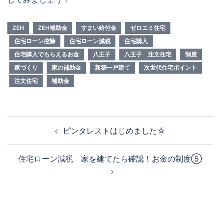
ZEH
ZEH補助金
すまい給付金
ゼロエミ住宅
住宅ローン控除
住宅ローン減税
住宅購入
住宅購入でもらえるお金
八王子
八王子 注文住宅
制度
家づくり
家の補助金
新築一戸建て
次世代住宅ポイント
注文住宅
補助金
投
ピンタレストはじめました☆
稿
ナ
住宅ローン減税 家を建てたら確認！お金の制度⑤
ビ
ゲ
ー
シ
ョ