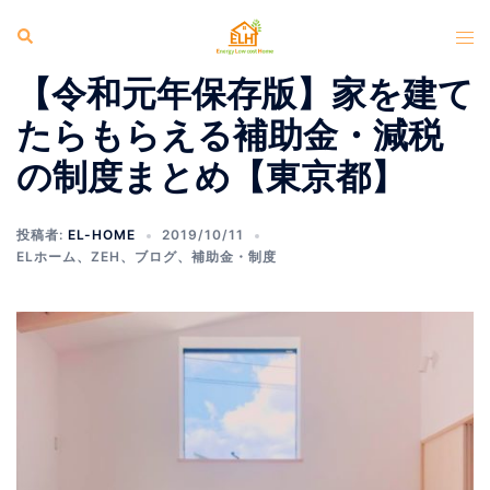
コ
検
ト
ン
索
グ
テ
【令和元年保存版】家を建て
ル
ン
メ
たらもらえる補助金・減税
ツ
ニ
へ
の制度まとめ【東京都】
ュ
ス
ー
キ
投稿者:
EL-HOME
2019/10/11
ッ
ELホーム
、
ZEH
、
ブログ
、
補助金・制度
プ